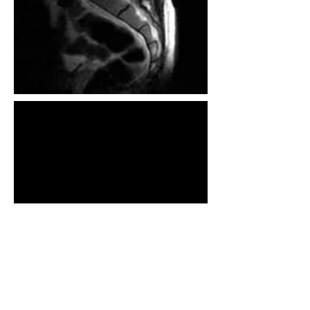
Ubicación
Tlacotalpan No. 59 - 105 Col. Roma Sur,
Del. Cuauhtemoc C.P. 06760, Ciudad de
Mexico.